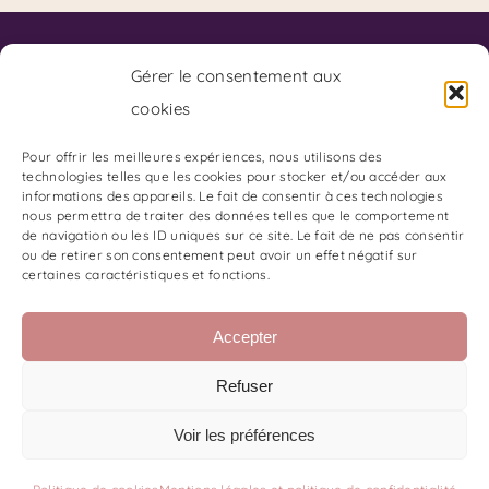
Contact
Code de Déontologie du SKPF
Gérer le consentement aux
Code de Déontologie du Coaching
cookies
Charte de Déontologie des Arts Divinatoires:
Adresse du Cabinet :
Pour offrir les meilleures expériences, nous utilisons des
technologies telles que les cookies pour stocker et/ou accéder aux
85 Boulevard Charles Arnould
informations des appareils. Le fait de consentir à ces technologies
51100 REIMS
nous permettra de traiter des données telles que le comportement
de navigation ou les ID uniques sur ce site. Le fait de ne pas consentir
Gestion du Stress et des émotions
ou de retirer son consentement peut avoir un effet négatif sur
certaines caractéristiques et fonctions.
Les Oracles de Stéphanie B
Les Oracles de Stéphanie B
Accepter
Stéphanie Branquart Kinésiologue
Retrouvez-moi sur TikTok
Refuser
Suivez-moi sur Instagram
Voir les préférences
Droits d’auteur 2022 | Stéphanie Branquart |
Mentions Légales et