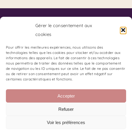
en
21
Contact
Code de Déontologie du SKPF
jours
Gérer le consentement aux
Code de Déontologie du Coaching
cookies
Charte de Déontologie des Arts Divinatoires:
Adresse du Cabinet :
Pour offrir les meilleures expériences, nous utilisons des
technologies telles que les cookies pour stocker et/ou accéder aux
85 Boulevard Charles Arnould
informations des appareils. Le fait de consentir à ces technologies
51100 REIMS
nous permettra de traiter des données telles que le comportement
de navigation ou les ID uniques sur ce site. Le fait de ne pas consentir
Gestion du Stress et des émotions
ou de retirer son consentement peut avoir un effet négatif sur
certaines caractéristiques et fonctions.
Les Oracles de Stéphanie B
Les Oracles de Stéphanie B
Accepter
Stéphanie Branquart Kinésiologue
Retrouvez-moi sur TikTok
Refuser
Suivez-moi sur Instagram
Voir les préférences
Droits d’auteur 2022 | Stéphanie Branquart |
Mentions Légales et