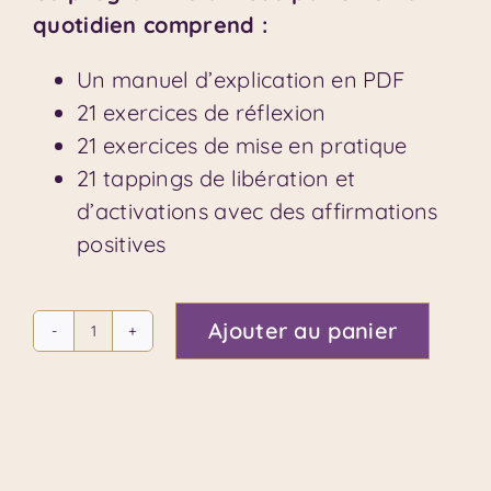
quotidien comprend :
Un manuel d’explication en PDF
21 exercices de réflexion
21 exercices de mise en pratique
21 tappings de libération et
d’activations avec des affirmations
positives
Ajouter au panier
quantité
de
Développez
votre
intuition