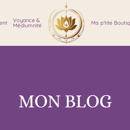
Voyance &
ent
Ma p’tite Bouti
Médiumnité
MON BLOG