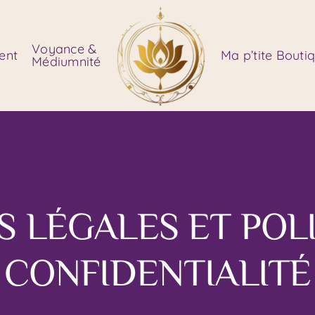
Voyance &
ent
Ma p’tite Bouti
Médiumnité
 LÉGALES ET POL
CONFIDENTIALITÉ