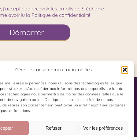
Gérer le consentement aux cookies
 les meilleures expériences, nous utilisons des technologies telles que
Adresse du Cabinet :
 pour stocker et/ou accéder aux informations des appareils. Le fait de
 ces technologies nous permettra de traiter des données telles que le
85 Boulevard Charles Arnould
t de navigation ou les ID uniques sur ce site. Le fait de ne pas
u de retirer son consentement peut avoir un effet négatif sur certaines
51100 REIMS
ques et fonctions.
 Kinésiologue
ur TikTok
cepter
Refuser
Voir les préférences
 sur Instagram