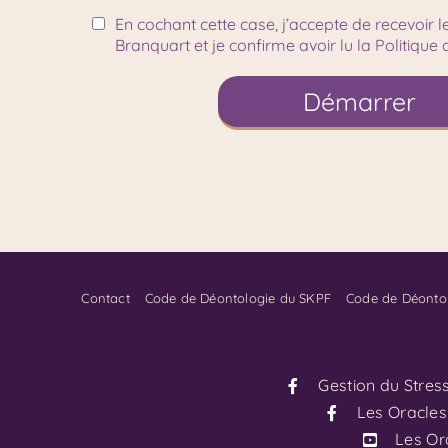
Contact
Code de Déontologie du SKPF
Code de Déonto
Gestion du Stres
Les Oracles
Les Or