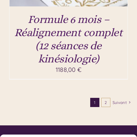
Formule 6 mois –
Réalignement complet
(12 séances de
kinésiologie)
1188,00
€
1
2
Suivant
Contact
Code de Déontologie du SKPF