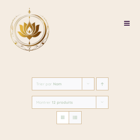
Passer
au
contenu
Trier par
Nom
Montrer
12 produits