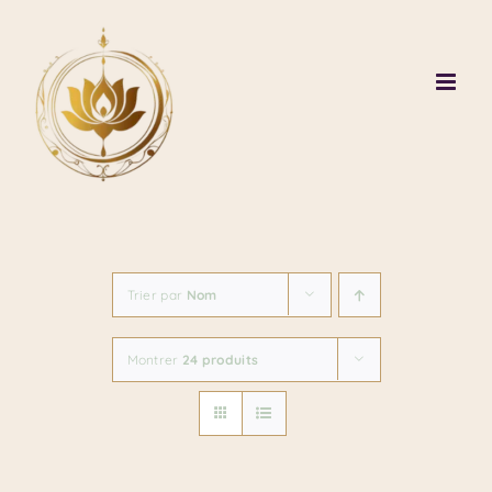
Passer
au
contenu
Trier par
Nom
Montrer
24 produits