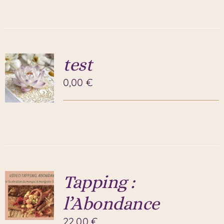
test
0,00
€
Tapping :
l’Abondance
22,00
€