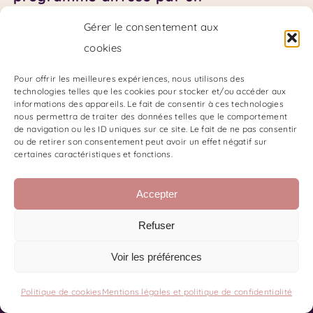
email quotidien comprend :
Gérer le consentement aux
Un manuel d’explication en
cookies
PDF
21 exercices de réflexion
Pour offrir les meilleures expériences, nous utilisons des
technologies telles que les cookies pour stocker et/ou accéder aux
21 exercices de mise en
informations des appareils. Le fait de consentir à ces technologies
nous permettra de traiter des données telles que le comportement
pratique
de navigation ou les ID uniques sur ce site. Le fait de ne pas consentir
21 tappings de libération et
ou de retirer son consentement peut avoir un effet négatif sur
certaines caractéristiques et fonctions.
d’activations avec des
affirmations positives
Accepter
Refuser
Voir les préférences
Politique de cookies
Mentions légales et politique de confidentialité
Contact
Code de Déontologie du SKPF