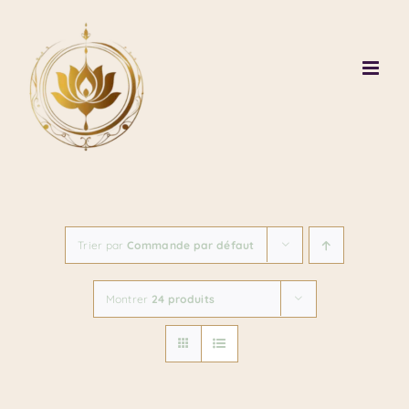
Passer
au
contenu
Trier par
Commande par défaut
Montrer
24 produits