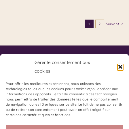
1
2
Suivant
Contact
Code de Déontologie du SKPF
Gérer le consentement aux
Code de Déontologie du Coaching
cookies
Charte de Déontologie des Arts Divinatoires:
Adresse du Cabinet :
Pour offrir les meilleures expériences, nous utilisons des
technologies telles que les cookies pour stocker et/ou accéder aux
85 Boulevard Charles Arnould
informations des appareils. Le fait de consentir à ces technologies
51100 REIMS
nous permettra de traiter des données telles que le comportement
de navigation ou les ID uniques sur ce site. Le fait de ne pas consentir
Gestion du Stress et des émotions
ou de retirer son consentement peut avoir un effet négatif sur
certaines caractéristiques et fonctions.
Les Oracles de Stéphanie B
Les Oracles de Stéphanie B