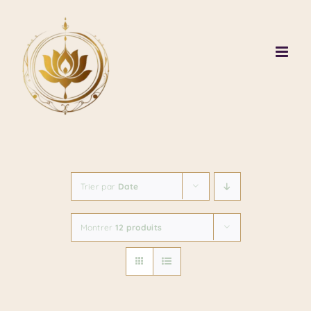
Passer
au
contenu
Trier par
Date
Montrer
12 produits