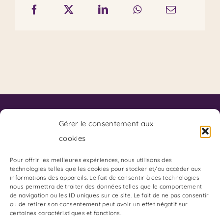
Contact
Code de Déontologie du SKPF
Gérer le consentement aux
Code de Déontologie du Coaching
cookies
Charte de Déontologie des Arts Divinatoires:
Adresse du Cabinet :
Pour offrir les meilleures expériences, nous utilisons des
technologies telles que les cookies pour stocker et/ou accéder aux
85 Boulevard Charles Arnould
informations des appareils. Le fait de consentir à ces technologies
51100 REIMS
nous permettra de traiter des données telles que le comportement
de navigation ou les ID uniques sur ce site. Le fait de ne pas consentir
Gestion du Stress et des émotions
ou de retirer son consentement peut avoir un effet négatif sur
certaines caractéristiques et fonctions.
Les Oracles de Stéphanie B