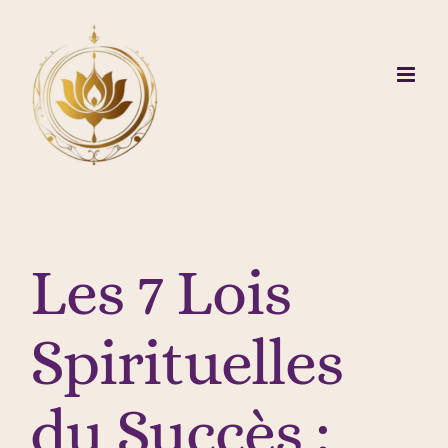
Passer
au
contenu
Les 7 Lois
Spirituelles
du Succès :