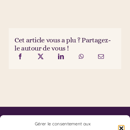
Cet article vous a plu ? Partagez-
le autour de vous !
Contact
Code de Déontologie du SKPF
Gérer le consentement aux
Code de Déontologie du Coaching