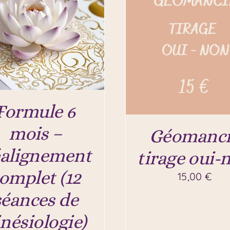
Formule 6
mois –
Géomanci
alignement
tirage oui-
omplet (12
15,00
€
séances de
inésiologie)