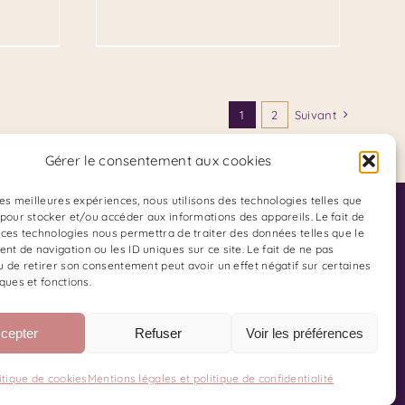
1
2
Suivant
Gérer le consentement aux cookies
 les meilleures expériences, nous utilisons des technologies telles que
Adresse du Cabinet :
 pour stocker et/ou accéder aux informations des appareils. Le fait de
 ces technologies nous permettra de traiter des données telles que le
85 Boulevard Charles Arnould
t de navigation ou les ID uniques sur ce site. Le fait de ne pas
u de retirer son consentement peut avoir un effet négatif sur certaines
51100 REIMS
ques et fonctions.
 Kinésiologue
ur TikTok
cepter
Refuser
Voir les préférences
 sur Instagram
itique de cookies
Mentions légales et politique de confidentialité
litique des cookies
|
CGV