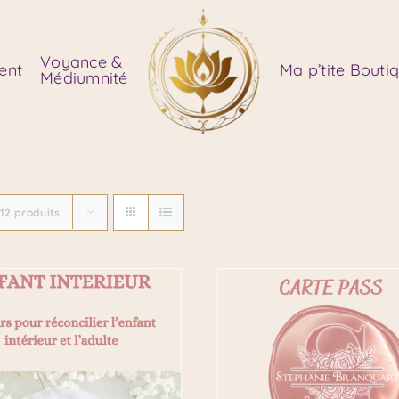
Voyance &
ent
Ma p’tite Bouti
Médiumnité
r
12 produits