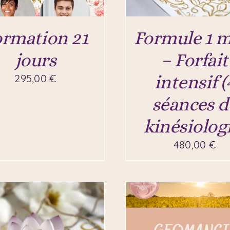
ormation 21
Formule 1 m
jours
– Forfait
intensif (
295,00
€
séances d
kinésiologi
480,00
€