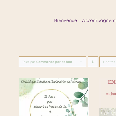
Passer
au
contenu
Bienvenue
Accompagnem
Trier par
Commande par défaut
Montre