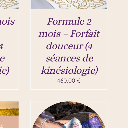
ois
Formule 2
mois – Forfait
4
douceur (4
e
séances de
e)
kinésiologie)
460,00
€