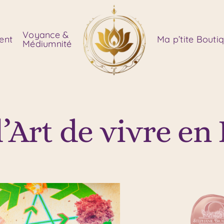
Voyance &
ent
Ma p’tite Bouti
Médiumnité
l’Art de vivre e