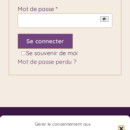
Obligatoire
Mot de passe
*
Se connecter
Se souvenir de moi
Mot de passe perdu ?
Contact
Code de Déontologie du SKPF
Gérer le consentement aux
Code de Déontologie du Coaching