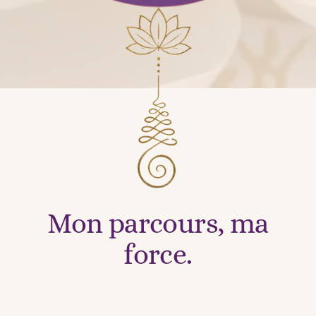
Mon parc
ou
rs, ma
force.