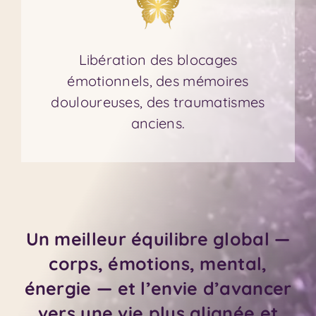
Libération des blocages
émotionnels, des mémoires
douloureuses, des traumatismes
anciens.
Un meilleur équilibre global —
co
rps, ém
otions, mental,
énergie — et l’envie d’avancer
vers une vie plus alignée et