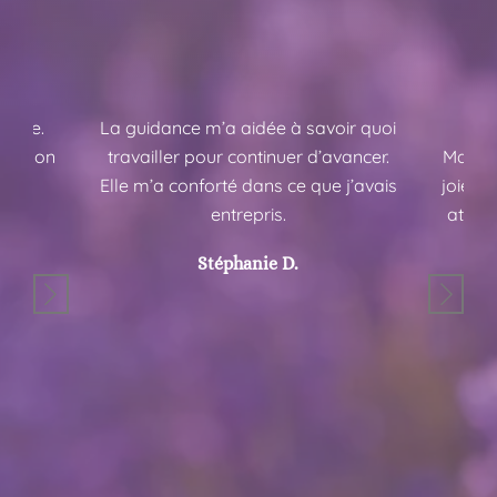
écoute.
La guidance m’a aidée à savoir quoi
À 
 de mon
travailler pour continuer d’avancer.
Madame
l.
Elle m’a conforté dans ce que j’avais
joie d
entrepris.
atténu
Stéphanie D.