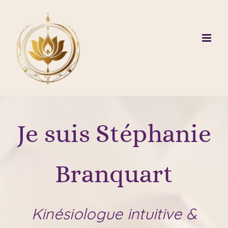
Passer
au
contenu
Je
suis
Stéphanie
Branquart
Kinésiologue intuitive &