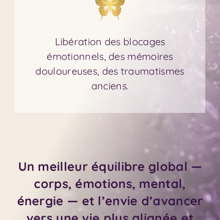
Libération des blocages
émotionnels, des mémoires
douloureuses, des traumatismes
anciens.
Un meilleur équilibre global —
co
rps, ém
otions, mental,
énergie — et l’envie d’avancer
vers une vie plus alignée et