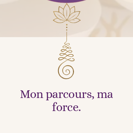
Mon parc
ou
rs, ma
force.