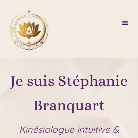
Passer
au
contenu
Je
suis
Stéphanie
Branquart
Kinésiologue intuitive &