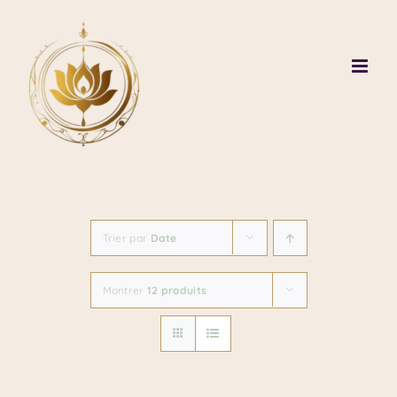
Passer
au
contenu
Trier par
Date
Montrer
12 produits