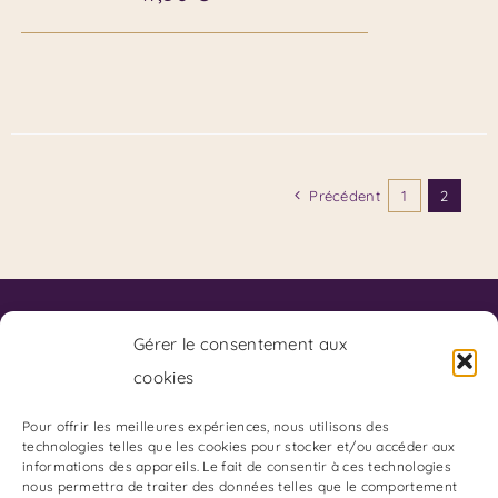
Précédent
1
2
Contact
Code de Déontologie du SKPF
Gérer le consentement aux
Code de Déontologie du Coaching
cookies
Charte de Déontologie des Arts Divinatoires:
Adresse du Cabinet :
Pour offrir les meilleures expériences, nous utilisons des
technologies telles que les cookies pour stocker et/ou accéder aux
85 Boulevard Charles Arnould
informations des appareils. Le fait de consentir à ces technologies
51100 REIMS
nous permettra de traiter des données telles que le comportement