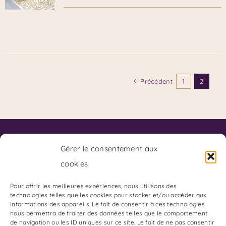
Précédent
1
2
Contact
Code de Déontologie du SKPF
Gérer le consentement aux
Code de Déontologie du Coaching
cookies
Charte de Déontologie des Arts Divinatoires:
Adresse du Cabinet :
Pour offrir les meilleures expériences, nous utilisons des
technologies telles que les cookies pour stocker et/ou accéder aux
85 Boulevard Charles Arnould
informations des appareils. Le fait de consentir à ces technologies
51100 REIMS
nous permettra de traiter des données telles que le comportement
de navigation ou les ID uniques sur ce site. Le fait de ne pas consentir