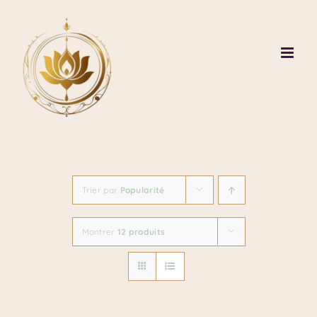
Passer
au
contenu
Trier par
Popularité
Montrer
12 produits