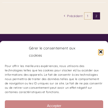
Précédent
1
2
Contact
Code de Déontologie du SKPF
Gérer le consentement aux
Code de Déontologie du Coaching
cookies
Charte de Déontologie des Arts Divinatoires:
Adresse du Cabinet :
Pour offrir les meilleures expériences, nous utilisons des
technologies telles que les cookies pour stocker et/ou accéder aux
85 Boulevard Charles Arnould
informations des appareils. Le fait de consentir à ces technologies
51100 REIMS
nous permettra de traiter des données telles que le comportement
de navigation ou les ID uniques sur ce site. Le fait de ne pas consentir
Gestion du Stress et des émotions
ou de retirer son consentement peut avoir un effet négatif sur
certaines caractéristiques et fonctions.
Les Oracles de Stéphanie B
Les Oracles de Stéphanie B
Accepter