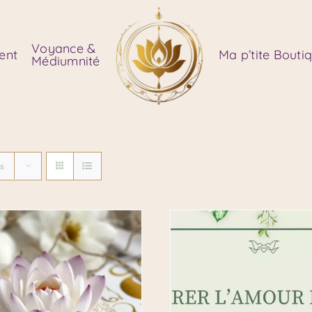
Voyance &
ent
Ma p’tite Bouti
Médiumnité
ts