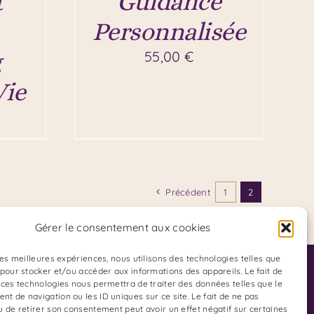
t
Guidance
Personnalisée
g
55,00
€
Vie
Précédent
1
2
Gérer le consentement aux cookies
 les meilleures expériences, nous utilisons des technologies telles que
Adresse du Cabinet :
 pour stocker et/ou accéder aux informations des appareils. Le fait de
 ces technologies nous permettra de traiter des données telles que le
85 Boulevard Charles Arnould
t de navigation ou les ID uniques sur ce site. Le fait de ne pas
u de retirer son consentement peut avoir un effet négatif sur certaines
51100 REIMS