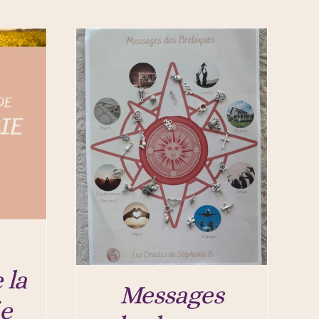
 la
Messages
e