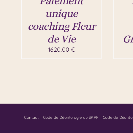
Paiement
unique
coaching Fleur
de Vie
Gr
1620,00
€
Contact
Code de Déontologie du SKPF
Code de Déonto