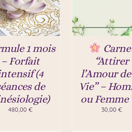
rmule 1 mois
Carne
– Forfait
“Attirer
intensif (4
l’Amour de
séances de
Vie” – Ho
inésiologie)
ou Femme
480,00
€
30,00
€