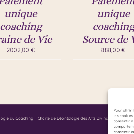
Paiement
Paiemen
unique
unique
coaching
coachin
aine de Vie
Source de 
2002,00
€
888,00
€
Pour offrir
les cookies
logie du Coaching
Charte de Déontologie des Arts Divinatoires:
consentir à
comportemen
consentir o