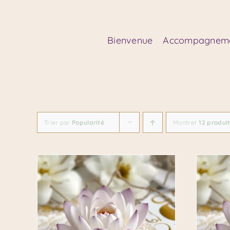
Passer
au
contenu
Bienvenue
Accompagnem
Trier par
Popularité
Montrer
12 produi