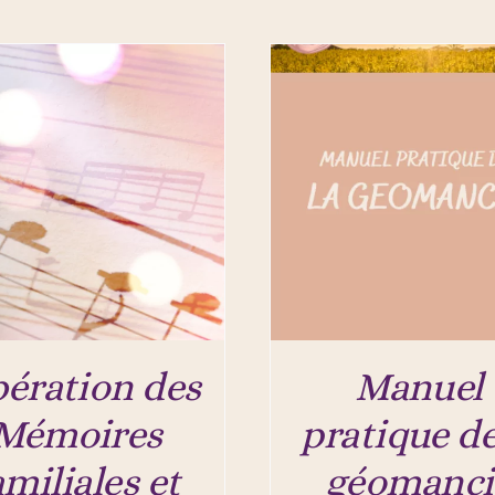
bération des
Manuel
Mémoires
pratique de
amiliales et
géomanci