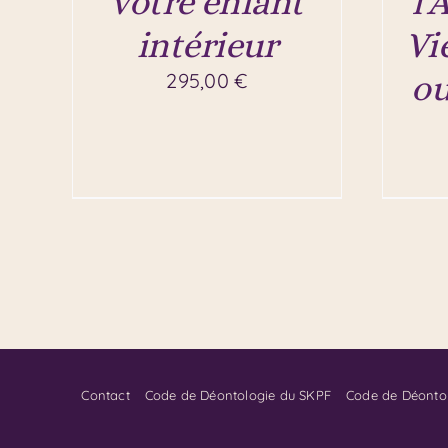
votre enfant
l’
intérieur
Vi
o
295,00
€
Contact
Code de Déontologie du SKPF
Code de Déonto