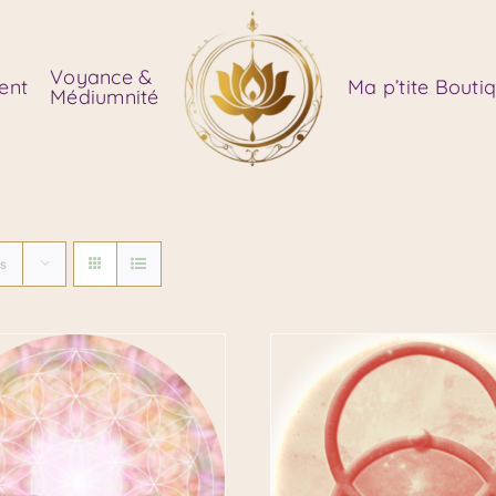
Voyance &
ent
Ma p’tite Bouti
Médiumnité
ts