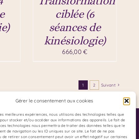
4
Transformation
e
ciblée (6
e)
séances de
kinésiologie)
666,00
€
1
2
Suivant
Gérer le consentement aux cookies
 les meilleures expériences, nous utilisons des technologies telles que
Adresse du Cabinet :
 pour stocker et/ou accéder aux informations des appareils. Le fait de
 ces technologies nous permettra de traiter des données telles que le
85 Boulevard Charles Arnould
t de navigation ou les ID uniques sur ce site. Le fait de ne pas
u de retirer son consentement peut avoir un effet négatif sur certaines
51100 REIMS