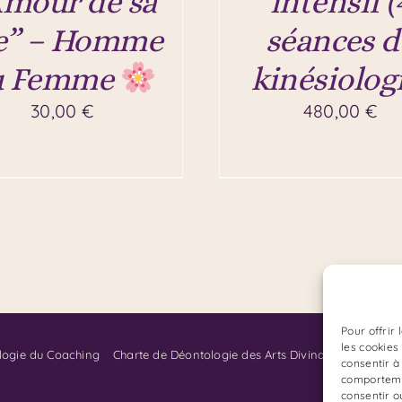
Amour de sa
intensif (
e” – Homme
séances d
u Femme
kinésiologi
30,00
€
480,00
€
Pour offrir
les cookies
logie du Coaching
Charte de Déontologie des Arts Divinatoires:
consentir à
comportemen
consentir o