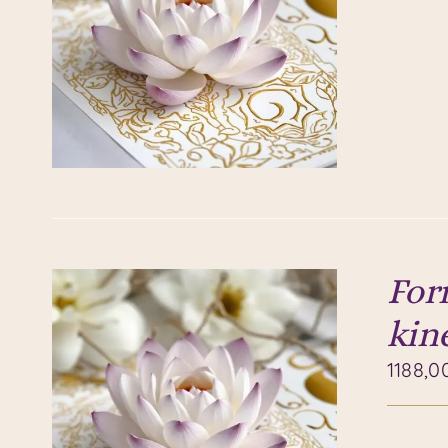
For
kin
1188,0