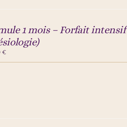
ule 1 mois – Forfait intensif
ésiologie)
0
€