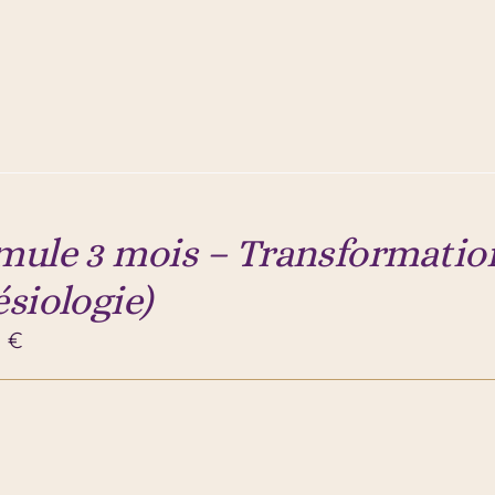
mule 3 mois – Transformation
ésiologie)
0
€