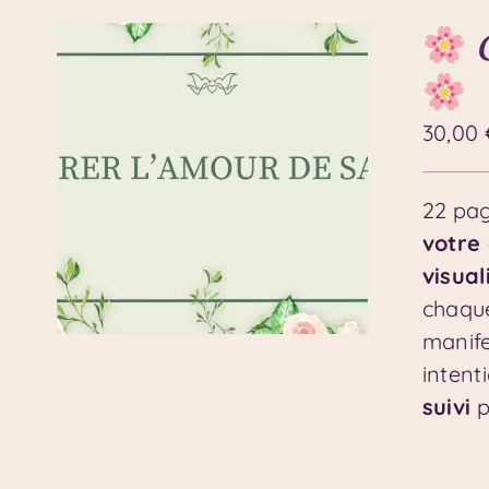
C
30,00
22 pag
votre
visual
chaque
manife
intent
suivi
p