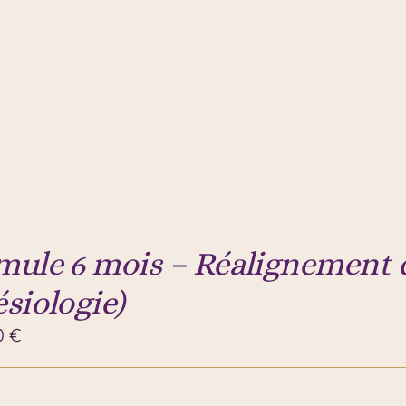
mule 6 mois – Réalignement c
ésiologie)
0
€