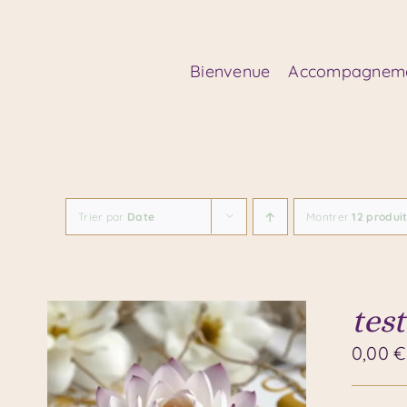
Passer
au
contenu
Bienvenue
Accompagnem
Trier par
Date
Montrer
12 produi
test
0,00
€