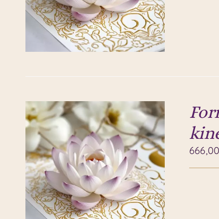
For
kin
666,0