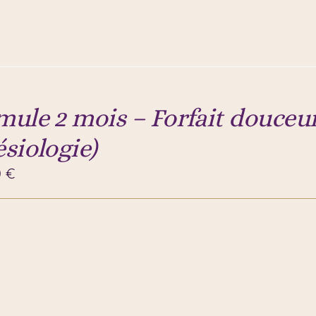
mule 2 mois – Forfait douceur
ésiologie)
0
€