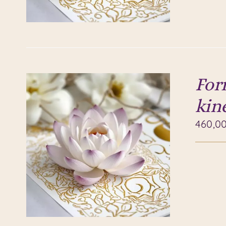
For
kin
460,0