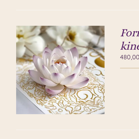
Form
kin
480,0