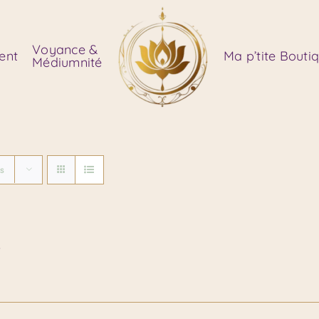
Voyance &
ent
Ma p’tite Bouti
Médiumnité
ts