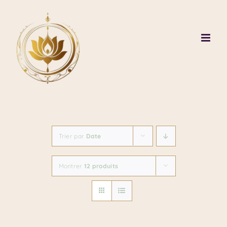
Passer
au
contenu
Trier par
Date
Montrer
12 produits