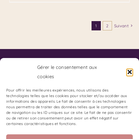
1
2
Suivant
Contact
Code de Déontologie du SKPF
Gérer le consentement aux
Code de Déontologie du Coaching
cookies
Charte de Déontologie des Arts Divinatoires:
Adresse du Cabinet :
Pour offrir les meilleures expériences, nous utilisons des
technologies telles que les cookies pour stocker et/ou accéder aux
85 Boulevard Charles Arnould
informations des appareils. Le fait de consentir à ces technologies
51100 REIMS
nous permettra de traiter des données telles que le comportement
de navigation ou les ID uniques sur ce site. Le fait de ne pas consentir
Gestion du Stress et des émotions
ou de retirer son consentement peut avoir un effet négatif sur
certaines caractéristiques et fonctions.
Les Oracles de Stéphanie B
Les Oracles de Stéphanie B