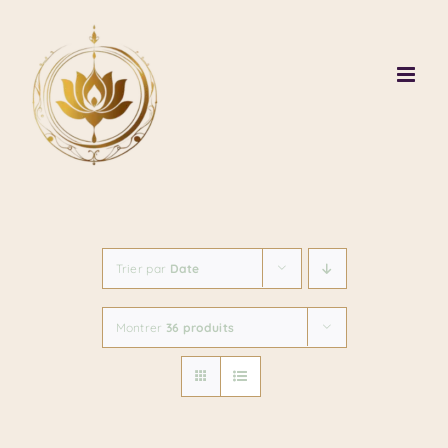
Passer
au
contenu
Trier par
Date
Montrer
36 produits