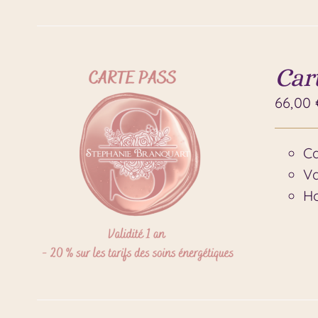
Car
66,00
Ca
Va
Ho