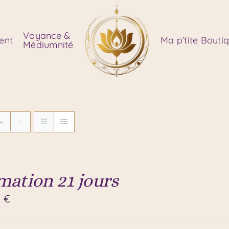
Voyance &
ent
Ma p’tite Bouti
Médiumnité
ts
mation 21 jours
0
€