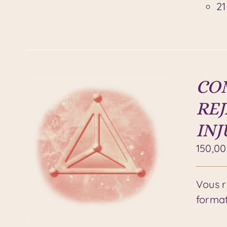
21
COM
REJ
INJ
150,0
Vous r
format