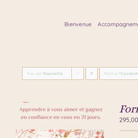
Passer
au
contenu
Bienvenue
Accompagnem
Trier par
Popularité
Montrer
12 produi
For
295,0