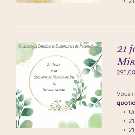
21
21 j
Miss
295,0
Vous r
quoti
Un
21
21