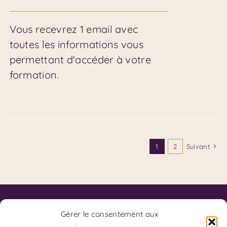
Vous recevrez 1 email avec
toutes les informations vous
permettant d'accéder à votre
formation.
1
2
Suivant
Contact
Code de Déontologie du SKPF
Gérer le consentement aux
Code de Déontologie du Coaching